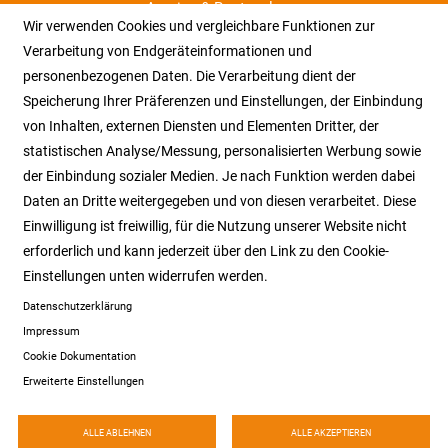
Anreise & Routenplaner
Wir verwenden Cookies und vergleichbare Funktionen zur
Nachhaltigkeit
Verarbeitung von Endgeräteinformationen und
Stadtwerke Hockenheim
personenbezogenen Daten. Die Verarbeitung dient der
Stellenmarkt
Speicherung Ihrer Präferenzen und Einstellungen, der Einbindung
Links
von Inhalten, externen Diensten und Elementen Dritter, der
AGB
statistischen Analyse/Messung, personalisierten Werbung sowie
Widerrufsbelehrung
der Einbindung sozialer Medien. Je nach Funktion werden dabei
Datenschutz
Daten an Dritte weitergegeben und von diesen verarbeitet. Diese
Impressum
Einwilligung ist freiwillig, für die Nutzung unserer Website nicht
Barrierearm & Leichte Sprache
erforderlich und kann jederzeit über den Link zu den Cookie-
Barrierefreiheitserklärung
Einstellungen unten widerrufen werden.
Datenschutzerklärung
NEWSLETTER
Impressum
Cookie Dokumentation
Verpassen Sie keine Events mehr! Melden Sie sich für unseren
Erweiterte Einstellungen
kostenlosen Newsletter an.
Zum Newsletter anmelden >
ALLE ABLEHNEN
ALLE AKZEPTIEREN